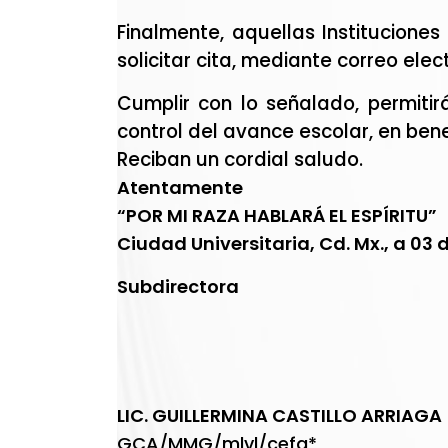
Finalmente, aquellas Institucion
solicitar cita, mediante correo elec
Cumplir con lo señalado, permitir
control del avance escolar, en bene
Reciban un cordial saludo.
Atentamente
“POR MI RAZA HABLARÁ EL ESPÍRITU”
Ciudad Universitaria, Cd. Mx., a 03
Subdirectora
LIC. GUILLERMINA CASTILLO ARRIAGA
GCA/MMG/mlvl/cefa*