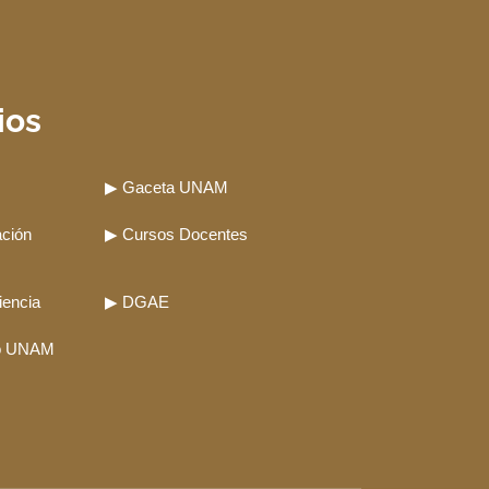
ios
▶ Gaceta UNAM
ación
▶ Cursos Docentes
iencia
▶ DGAE
ro UNAM