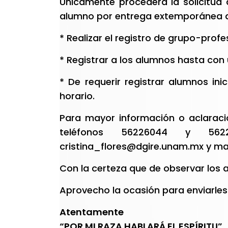
Únicamente procederá la solicitud 
alumno por entrega extemporánea de
* Realizar el registro de grupo-pro
* Registrar a los alumnos hasta con
* De requerir registrar alumnos in
horario.
Para mayor información o aclaraci
teléfonos 56226044 y 56
cristina_flores@dgire.unam.mx
y
ma
Con la certeza que de observar los a
Aprovecho la ocasión para enviarles 
Atentamente
“POR MI RAZA HABLARÁ EL ESPÍRITU”