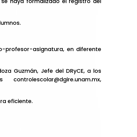
se haya formalizado el registro del
alumnos.
o-profesor-asignatura, en diferente
doza Guzmán, Jefe del DRyCE, a los
icos
controlescolar@dgire.unam.mx
,
a eficiente.