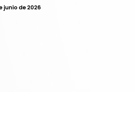
e junio de 2026
os Sobresalientes 2026