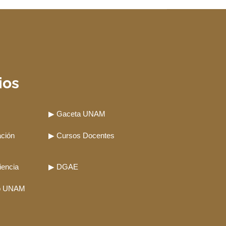
ios
▶ Gaceta UNAM
ación
▶ Cursos Docentes
iencia
▶ DGAE
ro UNAM