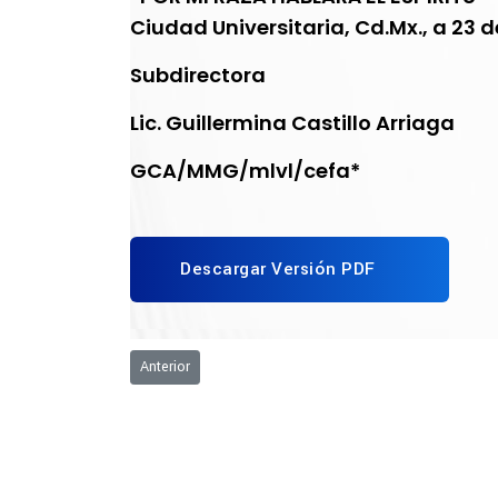
Ciudad Universitaria, Cd.Mx., a 23 d
Subdirectora
Lic. Guillermina Castillo Arriaga
GCA/MMG/mlvl/cefa*
Descargar Versión PDF
Artículo anterior: Ceremonia de Reconocimiento Alumn
Anterior