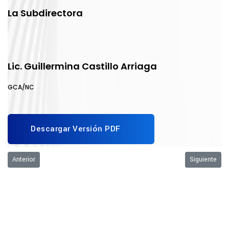
La Subdirectora
Lic. Guillermina Castillo Arriaga
GCA/NC
Descargar Versión PDF
Artículo anterior: Registro a Exámenes Extraordinarios periodo escolar 2
Artículo sigu
Anterior
Siguiente