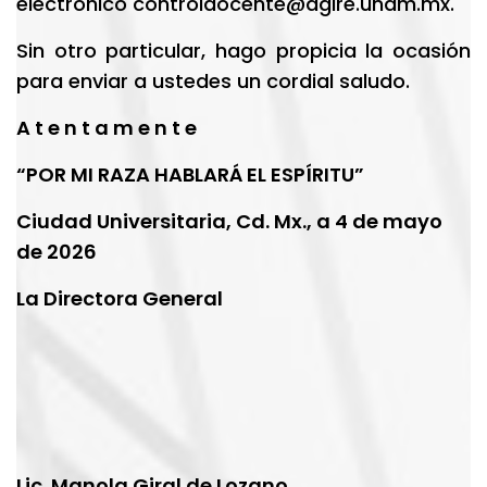
electrónico
controldocente@dgire.unam.mx
.
Sin otro particular, hago propicia la ocasión
para enviar a ustedes un cordial saludo.
A t e n t a m e n t e
“POR MI RAZA HABLARÁ EL ESPÍRITU”
Ciudad Universitaria, Cd. Mx., a 4 de mayo
de 2026
La Directora General
Lic. Manola Giral de Lozano