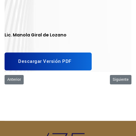
Lic. Manola Giral de Lozano
Descargar Versión PDF
Artículo anterior: Valor de la UMA 2026 para el pago de cuotas
Artículo sigu
Anterior
Siguiente