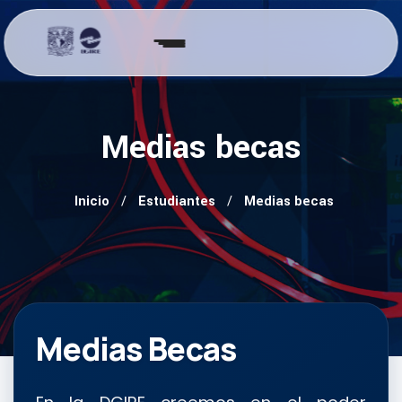
Medias becas
Inicio
Estudiantes
Medias becas
Medias Becas