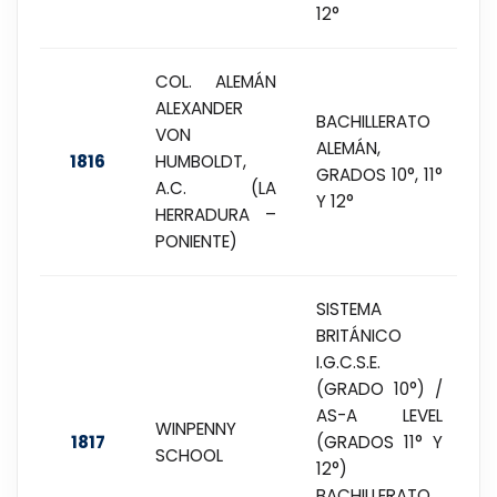
12°
COL. ALEMÁN
ALEXANDER
BACHILLERATO
VON
ALEMÁN,
1816
HUMBOLDT,
GRADOS 10°, 11°
A.C. (LA
Y 12°
HERRADURA –
PONIENTE)
SISTEMA
BRITÁNICO
I.G.C.S.E.
(GRADO 10°) /
AS-A LEVEL
WINPENNY
1817
(GRADOS 11° Y
SCHOOL
12°)
BACHILLERATO