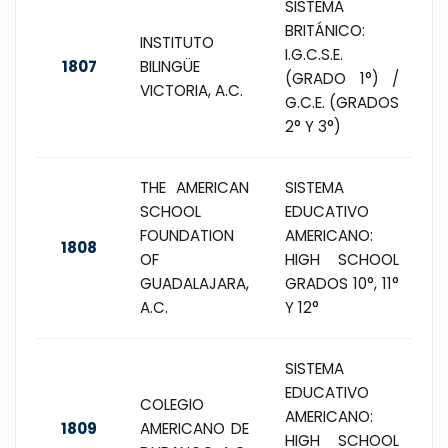
SISTEMA
BRITÁNICO:
INSTITUTO
I.G.C.S.E.
1807
BILINGÜE
(GRADO 1°) /
VICTORIA, A.C.
G.C.E. (GRADOS
2° Y 3°)
THE AMERICAN
SISTEMA
SCHOOL
EDUCATIVO
FOUNDATION
AMERICANO:
1808
OF
HIGH SCHOOL
GUADALAJARA,
GRADOS 10°, 11°
A.C.
Y 12°
SISTEMA
EDUCATIVO
COLEGIO
AMERICANO:
1809
AMERICANO DE
HIGH SCHOOL