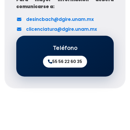
comunicarse a:
desincbach@dgire.unam.mx
clicenciatura@dgire.unam.mx
Teléfono
55 56 22 60 35