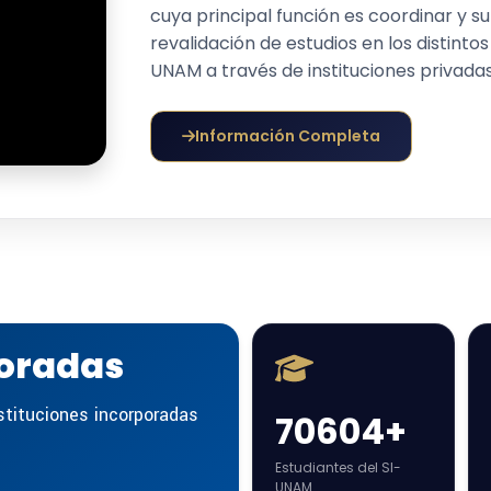
Es una dependencia de la Universidad
tudio de la Licenciatura en Derecho, clave 09 año p
cuya principal función es coordinar y s
revalidación de estudios en los distinto
ontenido de la asignatura 1425 del plan de estudios
UNAM a través de instituciones privadas
 la acreditación de horas de formación docente
Información Completa
rsos y escuelas sede del Programa de Nivelación
ema de pagos por asueto académico 2026
 la implementación temporal de clases en línea po
dad o contingencia
poradas
efectos de Renovación de Incorporación Anual
tituciones incorporadas
70604+
rograma de Nivelación Académica 2026
Estudiantes del SI-