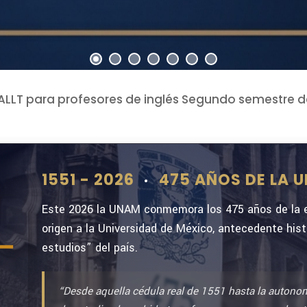
ntación laboratorios
ALLT para profesores de inglés Segundo semestre d
ados de estudio de bachillerato, fin de ciclo escola
narios que aplica la DGIRE, Periodo Interanual 2026
 UNAM-SI Actualización de datos Renovación de B
1551 - 2026
475 AÑOS DE LA 
•
Este 2026 la UNAM conmemora los 475 años de la ex
s de incorporación 2026/2027 (Renovación)
origen a la Universidad de México, antecedente his
onocimiento Alumnos Sobresalientes 2026
estudios” del país.
es Extraordinarios periodo 2025/2026-2
“Desde aquella cédula real de 1551 hasta la autono