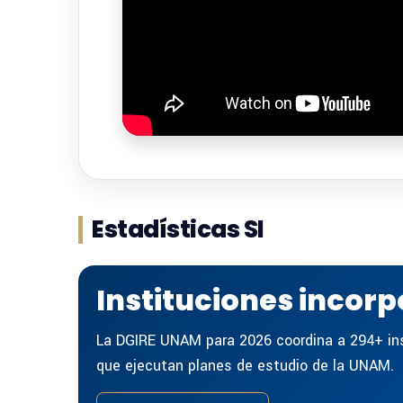
Certificados de es
Actualización de c
Derecho 2019
Lineamientos para
Autorización de cu
Académica 2026
Cierre en el sist
Estadísticas SI
Lineamientos para
motivos de seguri
Instituciones incor
OTA vigente para 
La DGIRE UNAM para 2026 coordina a 294+ ins
Convocatoria al P
que ejecutan planes de estudio de la UNAM.