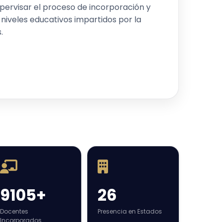
 Nacional Autónoma de México (UNAM)
lan 2019
upervisar el proceso de incorporación y
21 MAY
s niveles educativos impartidos por la
 de
.
20 MAY
04 MAY
10 ABR
24 MAR
r
24 MAR
18 MAR
9105+
26
13 MAR
Docentes
Presencia en Estados