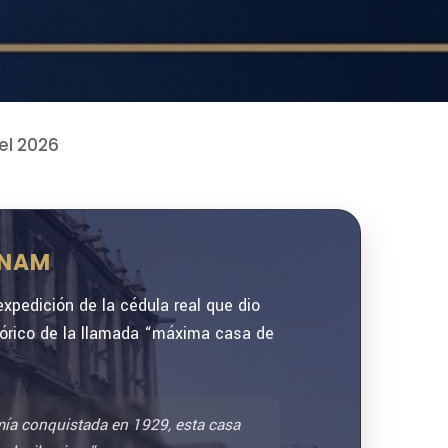
31 JUL
el 2026
31 JUL
r 2025-
03 JUL
03 JUL
ecas
29 JUN
UNAM
pedición de la cédula real que dio
26 JUN
tórico de la llamada “máxima casa de
26 JUN
24 JUN
mía conquistada en 1929, esta casa