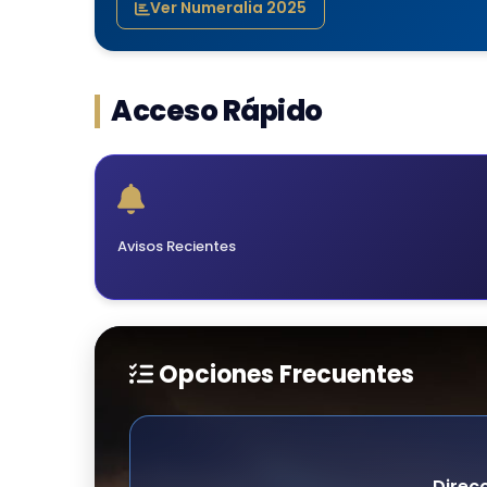
Digitalización de 
18)
Ver Numeralia 2025
Ajustes en docume
Acceso Rápido
Avisos Recientes
Opciones Frecuentes