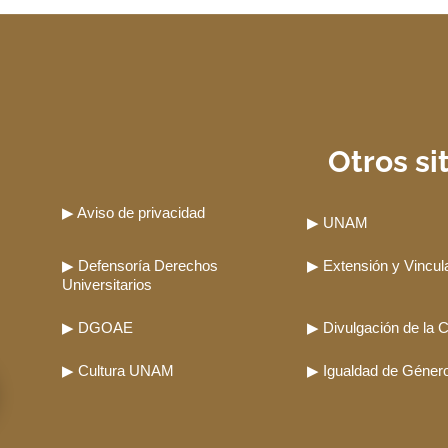
¿Cuánto tiempo tarda el proceso de revalidación?
Otros si
▶ Aviso de privacidad
▶ UNAM
▶ Defensoría Derechos
▶ Extensión y Vincul
¿Qué documentos para revalidación parcial de bach
Universitarios
▶ DGOAE
▶ Divulgación de la C
▶ Cultura UNAM
▶ Igualdad de Géne
¿Puedo revalidar estudios para ingresar a la UNAM