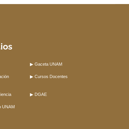
tios
▶ Gaceta UNAM
ación
▶ Cursos Docentes
illerato?
iencia
▶ DGAE
ro UNAM
 directamente?